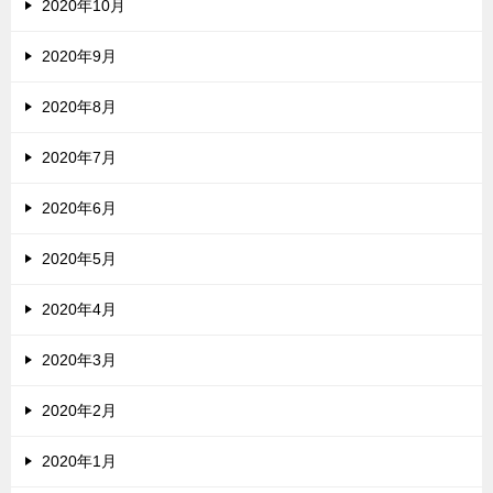
2020年10月
2020年9月
2020年8月
2020年7月
2020年6月
2020年5月
2020年4月
2020年3月
2020年2月
2020年1月