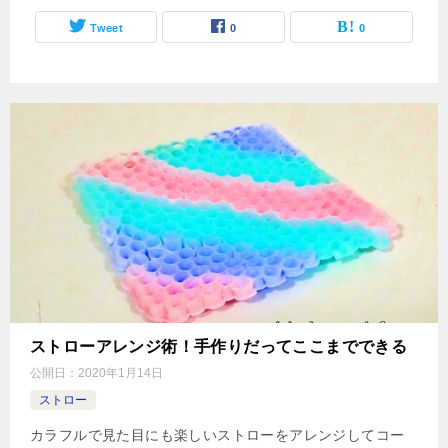
Tweet
0
0
ストローアレンジ術！手作りだってここまでできる
公開日：
2020年1月14日
ストロー
カラフルで見た目にも楽しいストローをアレンジしてコー