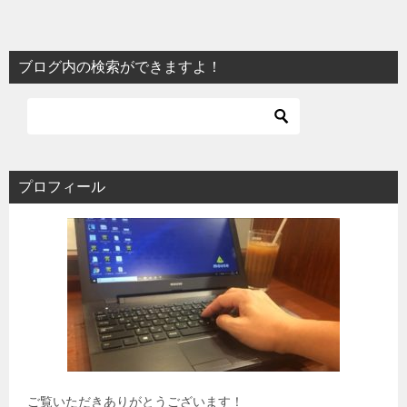
ブログ内の検索ができますよ！
プロフィール
ご覧いただきありがとうございます！