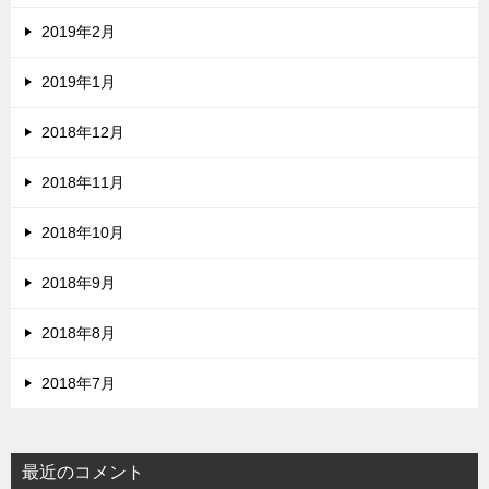
2019年2月
2019年1月
2018年12月
2018年11月
2018年10月
2018年9月
2018年8月
2018年7月
最近のコメント