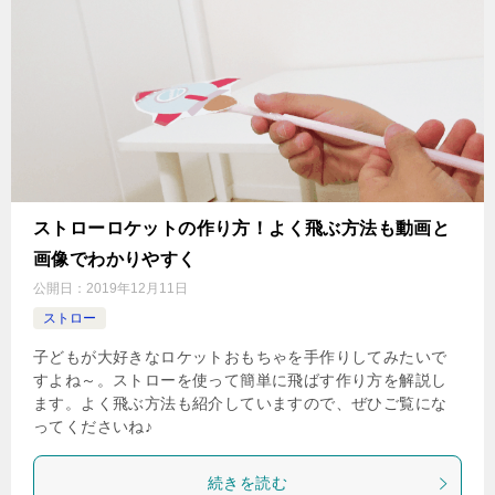
ストローロケットの作り方！よく飛ぶ方法も動画と
画像でわかりやすく
公開日：
2019年12月11日
ストロー
子どもが大好きなロケットおもちゃを手作りしてみたいで
すよね～。ストローを使って簡単に飛ばす作り方を解説し
ます。よく飛ぶ方法も紹介していますので、ぜひご覧にな
ってくださいね♪
続きを読む