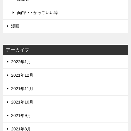
面白い・かっこいい等
漫画
アーカイブ
2022年1月
2021年12月
2021年11月
2021年10月
2021年9月
2021年8月