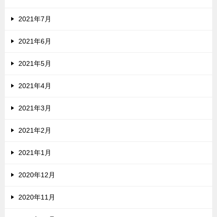
2021年7月
2021年6月
2021年5月
2021年4月
2021年3月
2021年2月
2021年1月
2020年12月
2020年11月