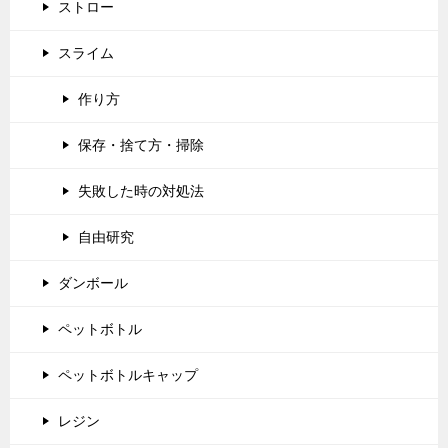
ストロー
スライム
作り方
保存・捨て方・掃除
失敗した時の対処法
自由研究
ダンボール
ペットボトル
ペットボトルキャップ
レジン