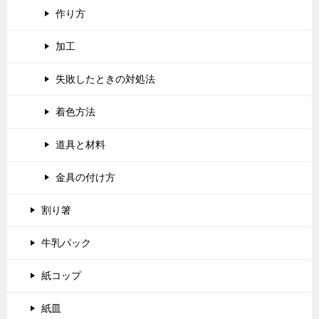
作り方
加工
失敗したときの対処法
着色方法
道具と材料
金具の付け方
割り箸
牛乳パック
紙コップ
紙皿