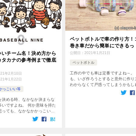
ペットボトルで車の作り方！
巻き車だから簡単にできるっ
いいチーム名！決め方から
公開日：
2021年1月21日
カタカナの参考例まで徹底
ペットボトル
工作の中でも車は定番ですよね～。
021年2月10日
も、いざ作ろうとすると意外に作り
021年1月22日
わからなくて戸惑ってしまうかもし
かっこいい等
せん。 そこで、ペットボトルを使
単な車の作り方をご紹介します！ 
を決める時、なかなか決まらな
を使ったプルバック式（後ろに引く
多いですよね。 何か意味を持た
[…]
思っても、なかなかかっこいい
んできません(^^; 私も社会人
ムのチーム名を決めたことがあ
数日悩んだことがありま […]