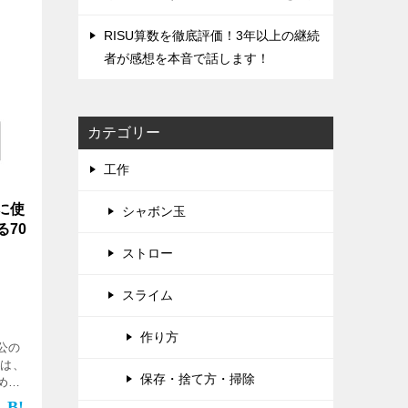
RISU算数を徹底評価！‌3年以上の継続
者が感想を本音で話します！
カテゴリー
工作
に使
シャボン玉
70
ストロー
スライム
作り方
公の
私は、
保存・捨て方・掃除
める
たあげ