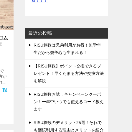
る！！！
最近の投稿
ゴム
！
‌RISU算数は兄弟利用がお得！無学年
生だから競争心も生まれる！
‌【RISU算数】ポイント交換できるプ
 で
レゼント！早くたまる方法や交換方法
方が
を解説
れま
った簡
輪ゴム
‌RISU算数お試しキャンペーンクーポ
と前
ン！一年中いつでも使えるコード教え
ます
‌RISU算数のデメリット25選！それで
も継続利用する理由とメリットを紹介