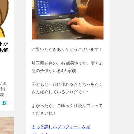
トか
ご覧いただきありがとうございます！
も解
埼玉県在住の、47歳男性です。妻と2
児の子供がいる4人家族。
いま
子どもと一緒に作れるおもちゃをたく
話す
さん紹介しているブログです♪
発表す
が真
よかったら、ごゆっくり読んでいって
しょ
で、学
くださいね！
もっと詳しいプロフィールを見