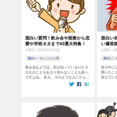
面白い質問！飲み会や面接から恋
面白い
愛や学校ネタまで40選大特集！
い爆笑
公開日：
2021年1月31日
公開日：
2
面白い・かっこいい等
面白い・
飲み会などでは、顔は知っているけどそ
世の中に
の人のことをあまり知らないことも多い
聞いたこ
ですよね。 私も、そのような人にどんな
覚えてい
質問をすればいいか悩むことがよくあり
よね。 
ます(^^; こんな時、面白い質問1つや2つ
ど、だれ
持っているといざという時に便利 […]
したこと
ょう […]