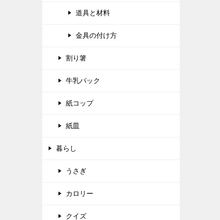
道具と材料
金具の付け方
割り箸
牛乳パック
紙コップ
紙皿
暮らし
うさぎ
カロリー
クイズ