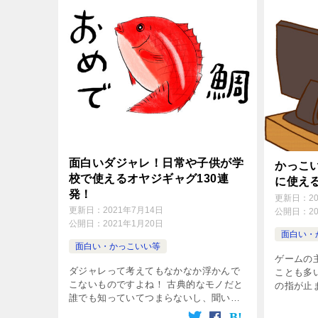
面白いダジャレ！日常や子供が学
かっこ
校で使えるオヤジギャグ130連
に使え
発！
更新日：
2
更新日：
2021年7月14日
公開日：
2
公開日：
2021年1月20日
面白い・
面白い・かっこいい等
ゲームの
ダジャレって考えてもなかなか浮かんで
ことも多
こないものですよね！ 古典的なモノだと
の指が止
誰でも知っていてつまらないし、聞いた
す！ そ
ことがないようなダジャレも思い浮かび
まないよ