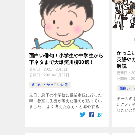
かっこ
面白い俳句！小学生や中学生から
英語や
下ネタまで大爆笑川柳30選！
解説
更新日：
2021年2月3日
更新日：
2
公開日：
2021年1月27日
公開日：
2
面白い・かっこいい等
面白い・
先日、息子の小学校に授業参観に行った
チーム名
時、教室に生徒が考えた俳句が貼ってい
いことが
ました。 よく考えたなぁ～と感心するも
せたいと
のから、思わずぷっと吹き出しちゃいそ
言葉が浮か
うなモノまで様々でとても面白かったで
野球チー
す♪ ただ、俳句を作ろうと思ってもなか
りますが、
[…]