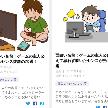
面白い名前！ゲームの主人公
いい名前！ゲームの主人公
えて思わず吹いたセンスが光る
るセンス抜群の70選！
選
021年2月10日
更新日：
2021年1月17日
021年1月17日
公開日：
2021年1月15日
かっこいい等
面白い・かっこいい等
主人公の名前って、決まらない
初めてのゲームをする時って、主人
いですよね～。 コントローラー
名前で悩むことはありませんか？ 
まっちゃうことも多いと思いま
荒野行動をしていますが、名前を決
こで、ゲームの主人公の名前で悩
時はとても悩んだものです。 迷っ
うにかっこいいセンスがある名