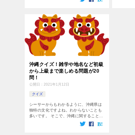
ません。 そんな方のために、日常から小
前を集め
学生や中学生が学校で使えるようなダジ
[…]
[…]
沖縄クイズ！雑学や地名など初級
から上級まで楽しめる問題が20
問！
公開日：
2021年1月12日
クイズ
シーサーからもわかるように、沖縄県は
独特の文化ですよね。わからないことも
多いです。 そこで、沖縄に関することを
あれこれと三択のクイズ形式にまとめま
したので、ご紹介させて頂きますね。 記
事後半は、地名に関するクイズもありま