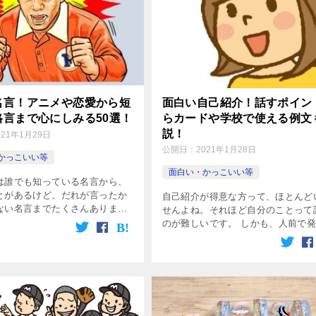
名言！アニメや恋愛から短
面白い自己紹介！話すポイン
格言まで心にしみる50選！
らカードや学校で使える例文
説！
021年1月29日
公開日：
2021年1月28日
かっこいい等
面白い・かっこいい等
は誰でも知っている名言から、
とがあるけど、だれが言ったか
自己紹介が得意な方って、ほとんど
ない名言までたくさんあります
せんよね。それほど自分のことって
「この名言聞いたことがあるけ
のが難しいです。 しかも、人前で
が言ってたかな？」とモヤモヤ
ることが多く、緊張してしまって頭
がある方も多いのではないでし
っ白になった方も多いのではないで
うか。 わたしも、自己紹介が苦手
[…]