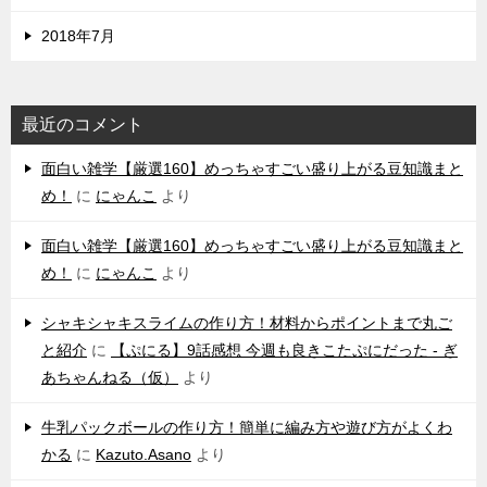
2018年7月
最近のコメント
‌面白い雑学【厳選160】めっちゃすごい盛り上がる豆知識まと
め！
に
にゃんこ
より
‌面白い雑学【厳選160】めっちゃすごい盛り上がる豆知識まと
め！
に
にゃんこ
より
シャキシャキスライムの作り方！材料からポイントまで丸ご
と紹介
に
【ぷにる】9話感想 今週も良きこたぷにだった - ぎ
あちゃんねる（仮）
より
牛乳パックボールの作り方！簡単に編み方や遊び方がよくわ
かる
に
Kazuto.Asano
より