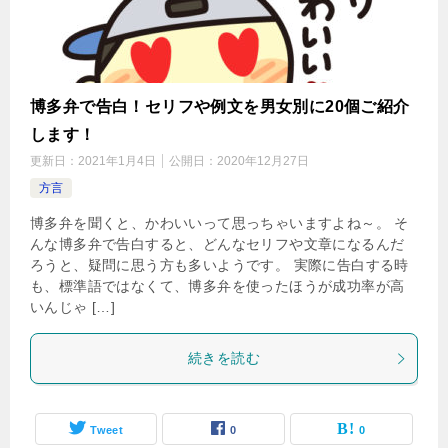
博多弁で告白！セリフや例文を男女別に20個ご紹介
します！
更新日：
2021年1月4日
公開日：
2020年12月27日
方言
博多弁を聞くと、かわいいって思っちゃいますよね～。 そ
んな博多弁で告白すると、どんなセリフや文章になるんだ
ろうと、疑問に思う方も多いようです。 実際に告白する時
も、標準語ではなくて、博多弁を使ったほうが成功率が高
いんじゃ […]
続きを読む
Tweet
0
0