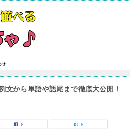
わせ
例文から単語や語尾まで徹底大公開！
0
0