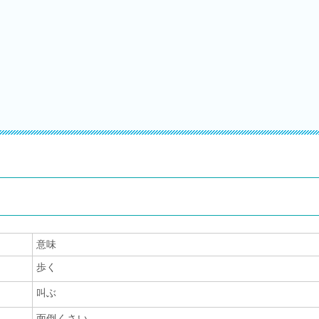
意味
歩く
叫ぶ
面倒くさい