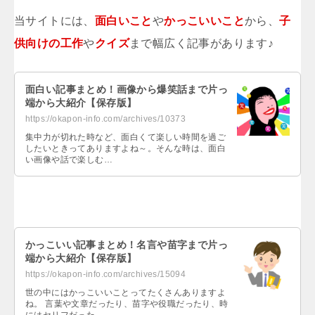
当サイトには、
面白いこと
や
かっこいいこと
から、
子
供向けの工作
や
クイズ
まで幅広く記事があります♪
面白い記事まとめ！画像から爆笑話まで片っ
端から大紹介【保存版】
https://okapon-info.com/archives/10373
集中力が切れた時など、面白くて楽しい時間を過ご
したいときってありますよね～。そんな時は、面白
い画像や話で楽しむ…
かっこいい記事まとめ！名言や苗字まで片っ
端から大紹介【保存版】
https://okapon-info.com/archives/15094
世の中にはかっこいいことってたくさんありますよ
ね。 言葉や文章だったり、苗字や役職だったり、時