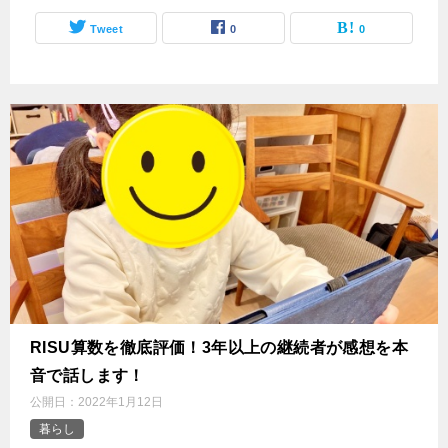
Tweet
0
0
RISU算数を徹底評価！‌3年以上の継続者が感想を本
音で話します！
公開日：
2022年1月12日
暮らし