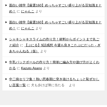
‌面白い雑学【厳選160】めっちゃすごい盛り上がる豆知識まと
め！
に
にゃんこ
より
‌面白い雑学【厳選160】めっちゃすごい盛り上がる豆知識まと
め！
に
にゃんこ
より
シャキシャキスライムの作り方！材料からポイントまで丸ご
と紹介
に
【ぷにる】9話感想 今週も良きこたぷにだった - ぎ
あちゃんねる（仮）
より
牛乳パックボールの作り方！簡単に編み方や遊び方がよくわ
かる
に
Kazuto.Asano
より
中二病セリフ集！熱い思春期に突き抜けるちょっと恥ずかし
い言葉一覧
に
犬も歩けば簿に当たる
より