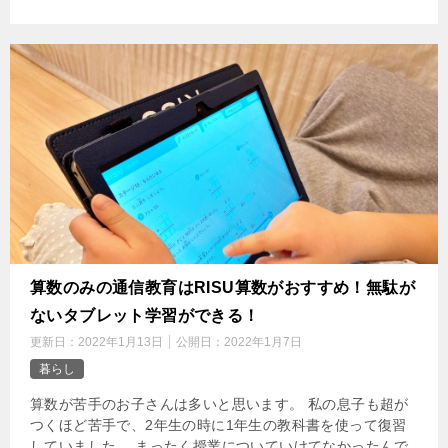
‌算数のみの通信教育はRISU算数がおすすめ！無駄が
ないタブレット学習ができる！
更新日：
2022年1月13日
公開日：
2022年1月7日
暮らし
算数が苦手のお子さんは多いと思います。 私の息子も超が
つくほど苦手で、2年生の時に1年生の教科書を使って復習
していました。 まったく授業についていけてなかったんで