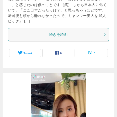
～」と感じたのは僕のことです（笑） しかも日本人に似て
いて、「ここ日本だったっけ？」と思っちゃうほどです。
帰国後も頭から離れなかったので、ミャンマー美人を19人
ピックア […]
続きを読む
Tweet
0
0