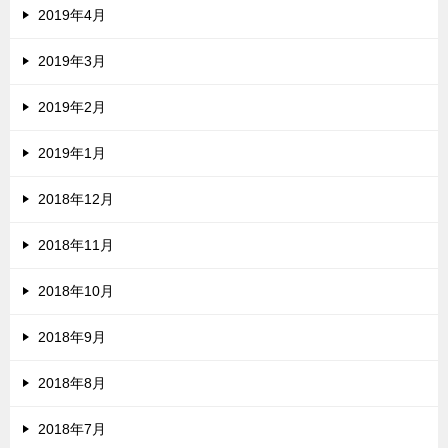
2019年4月
2019年3月
2019年2月
2019年1月
2018年12月
2018年11月
2018年10月
2018年9月
2018年8月
2018年7月