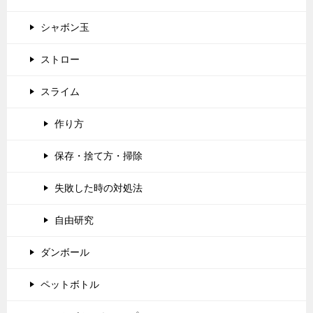
シャボン玉
ストロー
スライム
作り方
保存・捨て方・掃除
失敗した時の対処法
自由研究
ダンボール
ペットボトル