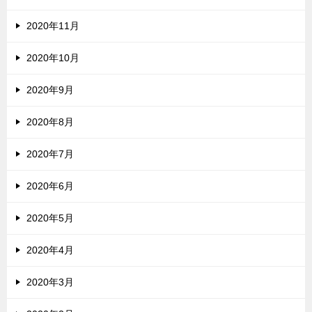
2020年11月
2020年10月
2020年9月
2020年8月
2020年7月
2020年6月
2020年5月
2020年4月
2020年3月