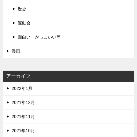
歴史
運動会
面白い・かっこいい等
漫画
アーカイブ
2022年1月
2021年12月
2021年11月
2021年10月