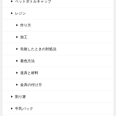
ペットボトルキャップ
レジン
作り方
加工
失敗したときの対処法
着色方法
道具と材料
金具の付け方
割り箸
牛乳パック