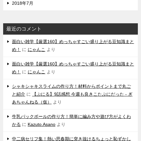
2018年7月
最近のコメント
‌面白い雑学【厳選160】めっちゃすごい盛り上がる豆知識まと
め！
に
にゃんこ
より
‌面白い雑学【厳選160】めっちゃすごい盛り上がる豆知識まと
め！
に
にゃんこ
より
シャキシャキスライムの作り方！材料からポイントまで丸ご
と紹介
に
【ぷにる】9話感想 今週も良きこたぷにだった - ぎ
あちゃんねる（仮）
より
牛乳パックボールの作り方！簡単に編み方や遊び方がよくわ
かる
に
Kazuto.Asano
より
中二病セリフ集！熱い思春期に突き抜けるちょっと恥ずかし