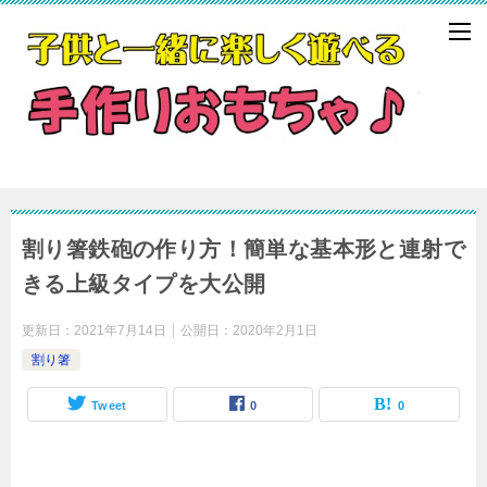
割り箸鉄砲の作り方！簡単な基本形と連射で
きる上級タイプを大公開
更新日：
2021年7月14日
公開日：
2020年2月1日
割り箸
Tweet
0
0