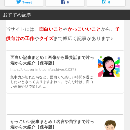
Tweet
0
0
おすすめ記事
当サイトには、
面白いこと
や
かっこいいこと
から、
子
供向けの工作
や
クイズ
まで幅広く記事があります♪
面白い記事まとめ！画像から爆笑話まで片っ
端から大紹介【保存版】
https://okapon-info.com/archives/10373
集中力が切れた時など、面白くて楽しい時間を過ご
したいときってありますよね～。そんな時は、面白
い画像や話で楽しむ…
かっこいい記事まとめ！名言や苗字まで片っ
端から大紹介【保存版】