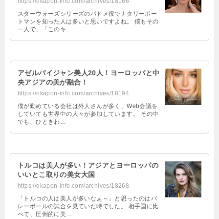
https://okapon-info.com/archives/18166
スターウォーズシリーズのパドメ役でナタリーポー
トマンを知った人は多いと思いですよね。 僕もその
一人で、「このキ…
‌アゼルバイジャン美人20人！ヨーロッパと中
央アジアの美が融合！
https://okapon-info.com/archives/18194
僕が勤めている会社は外人さんが多く、Web会議を
していても世界中の人々が参加しています。 その中
でも、ひときわ…
‌トルコは美人が多い！アジアとヨーロッパの
いいとこ取りの美女大国
https://okapon-info.com/archives/18268
「トルコの人は美人が多いなぁ～」と思ったのはバ
レーボールの試合を見ていた時でした。 相手国に比
べて、圧倒的に美…