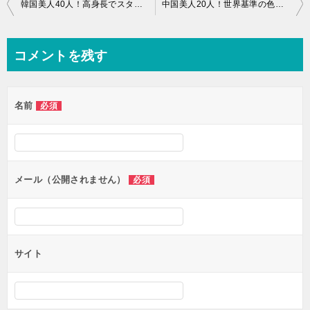
投
韓国美人40人！高身長でスタイル抜群の誰もが認める世界三大美人国
中国美人20人！世界基準の色気と美貌が特徴の圧倒的な美しさ！
稿
ナ
コメントを残す
ビ
ゲ
名前
必須
ー
シ
ョ
ン
メール（公開されません）
必須
サイト