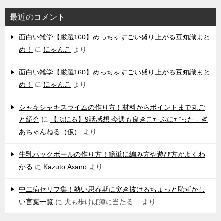
最近のコメント
‌面白い雑学【厳選160】めっちゃすごい盛り上がる豆知識まと
め！
に
にゃんこ
より
‌面白い雑学【厳選160】めっちゃすごい盛り上がる豆知識まと
め！
に
にゃんこ
より
シャキシャキスライムの作り方！材料からポイントまで丸ご
と紹介
に
【ぷにる】9話感想 今週も良きこたぷにだった - ぎ
あちゃんねる（仮）
より
牛乳パックボールの作り方！簡単に編み方や遊び方がよくわ
かる
に
Kazuto.Asano
より
中二病セリフ集！熱い思春期に突き抜けるちょっと恥ずかし
い言葉一覧
に
犬も歩けば簿に当たる
より