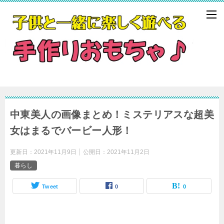
中東美人の画像まとめ！ミステリアスな超美
女はまるでバービー人形！
更新日：
2021年11月9日
公開日：
2021年11月2日
暮らし
Tweet
0
0