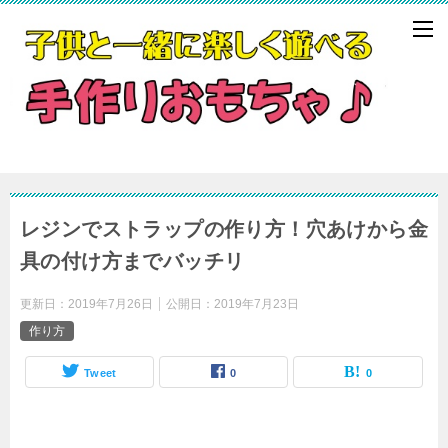
レジンでストラップの作り方！穴あけから金
具の付け方までバッチリ
更新日：
2019年7月26日
公開日：
2019年7月23日
作り方
Tweet
0
0