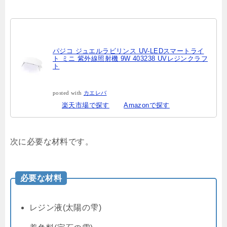
パジコ ジュエルラビリンス UV-LEDスマートライ
ト ミニ 紫外線照射機 9W 403238 UVレジンクラフ
ト
posted with
カエレバ
楽天市場で探す
Amazonで探す
次に必要な材料です。
必要な材料
レジン液(太陽の雫)