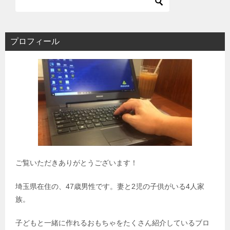
プロフィール
ご覧いただきありがとうございます！
埼玉県在住の、47歳男性です。妻と2児の子供がいる4人家
族。
子どもと一緒に作れるおもちゃをたくさん紹介しているブロ