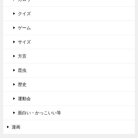
クイズ
ゲーム
サイズ
方言
昆虫
歴史
運動会
面白い・かっこいい等
漫画