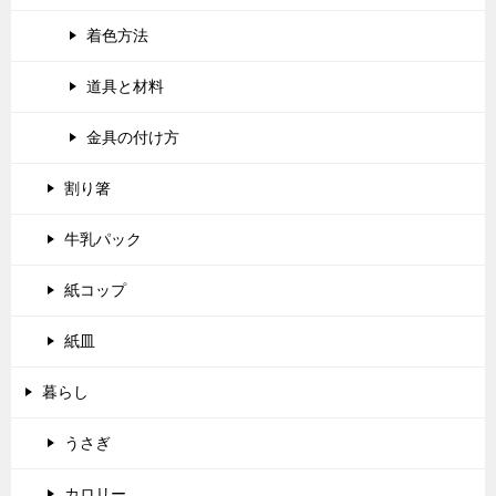
着色方法
道具と材料
金具の付け方
割り箸
牛乳パック
紙コップ
紙皿
暮らし
うさぎ
カロリー