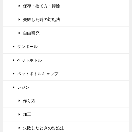
保存・捨て方・掃除
失敗した時の対処法
自由研究
ダンボール
ペットボトル
ペットボトルキャップ
レジン
作り方
加工
失敗したときの対処法