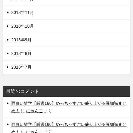
2018年11月
2018年10月
2018年9月
2018年8月
2018年7月
最近のコメント
‌面白い雑学【厳選160】めっちゃすごい盛り上がる豆知識まと
め！
に
にゃんこ
より
‌面白い雑学【厳選160】めっちゃすごい盛り上がる豆知識まと
め！
に
にゃんこ
より