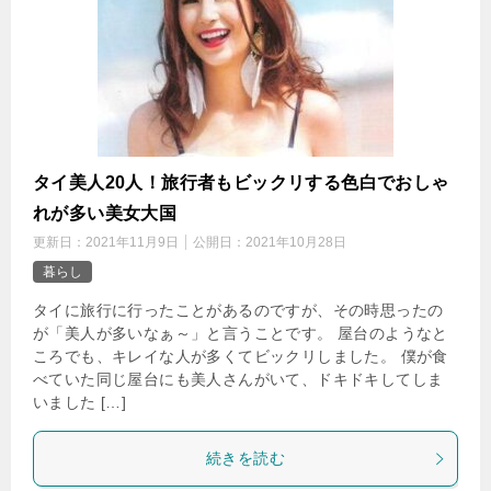
タイ美人20人！旅行者もビックリする色白でおしゃ
れが多い美女大国
更新日：
2021年11月9日
公開日：
2021年10月28日
暮らし
タイに旅行に行ったことがあるのですが、その時思ったの
が「美人が多いなぁ～」と言うことです。 屋台のようなと
ころでも、キレイな人が多くてビックリしました。 僕が食
べていた同じ屋台にも美人さんがいて、ドキドキしてしま
いました […]
続きを読む