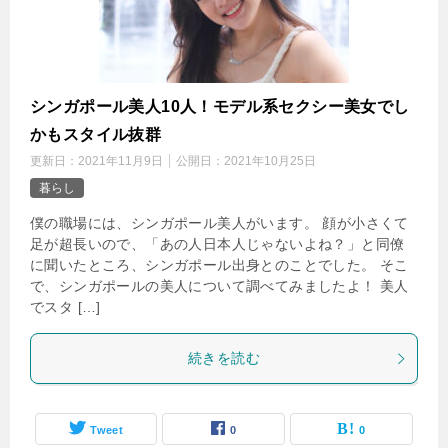
シンガポール美人10人！モデル系セクシー美女でし
かもスタイル抜群
更新日：
2021年11月9日
公開日：
2021年10月25日
暮らし
僕の職場には、シンガポール美人がいます。 顔が小さくて
足が超長いので、「あの人日本人じゃないよね？」と同僚
に聞いたところ、シンガポール出身とのことでした。 そこ
で、シンガポールの美人について調べてみましたよ！ 美人
でスタ […]
続きを読む
Tweet
0
0