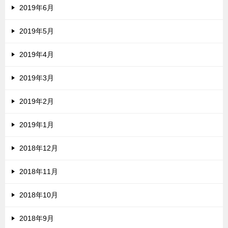
2019年6月
2019年5月
2019年4月
2019年3月
2019年2月
2019年1月
2018年12月
2018年11月
2018年10月
2018年9月