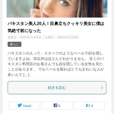
パキスタン美人20人！目鼻立ちクッキリ美女に僕は
気絶寸前になった
更新日：
2021年11月9日
公開日：
2021年11月8日
暮らし
パキスタンの人って、スカーフのようなベールで顔を隠し
ていますよね。目以外はほとんどわかりません。 近くのパ
キスタン料理店のお客さんでも顔を隠している女性を見た
ことがあります。 でもベールを取ればとてもきれいな人が
多いんで […]
続きを読む
Tweet
0
0