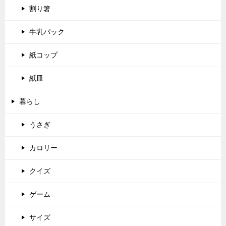
割り箸
牛乳パック
紙コップ
紙皿
暮らし
うさぎ
カロリー
クイズ
ゲーム
サイズ