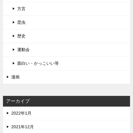
方言
昆虫
歴史
運動会
面白い・かっこいい等
漫画
アーカイブ
2022年1月
2021年12月