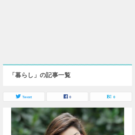
「暮らし」の記事一覧
Tweet
0
0