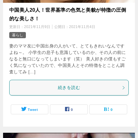
中国美人20人！世界基準の色気と美貌が特徴の圧倒
的な美しさ！
更新日：
2021年11月9日
公開日：
2021年11月4日
暮らし
妻のママ友に中国出身の人がいて、とてもきれいなんです
よね～。 小学生の息子も意識しているのか、その人の前に
なると無口になってしまいます（笑） 美人好きの僕もすご
く気になっていたので、中国美人とその特徴をとことん調
査してみ […]
続きを読む
Tweet
0
0