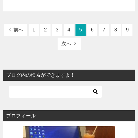
前へ
1
2
3
4
5
6
7
8
9
次へ
ブログ内の検索ができますよ！
プロフィール