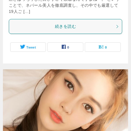
ことで、ネパール美人を徹底調査し、その中でも厳選して
19人ご […]
続きを読む
Tweet
0
0