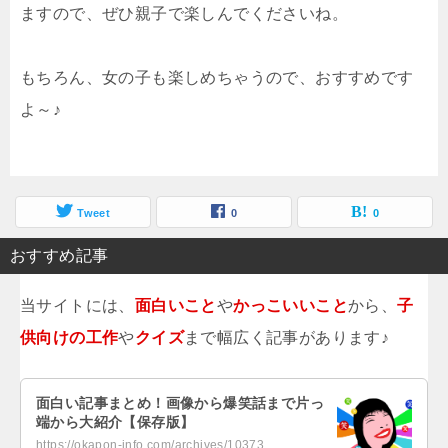
ますので、ぜひ親子で楽しんでくださいね。
もちろん、女の子も楽しめちゃうので、おすすめです
よ～♪
Tweet
0
0
おすすめ記事
当サイトには、
面白いこと
や
かっこいいこと
から、
子
供向けの工作
や
クイズ
まで幅広く記事があります♪
面白い記事まとめ！画像から爆笑話まで片っ
端から大紹介【保存版】
https://okapon-info.com/archives/10373