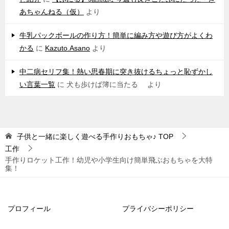
あちゃんねる（仮）
より
牛乳パックボールの作り方！簡単に編み方や遊び方がよくわ
かる
に
Kazuto.Asano
より
中二病セリフ集！熱い思春期に突き抜けるちょっと恥ずかし
い言葉一覧
に
犬も歩けば簿に当たる
より
子供と一緒に楽しく遊べる手作りおもちゃ♪
TOP
工作
手作りロケット工作！幼児や小学生向け簡単飛ぶおもちゃを大特
集！
プロフィール
プライバシーポリシー