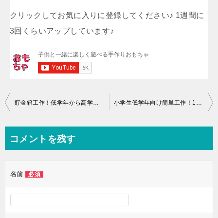
クリックしてお気に入りに登録してください♪ 1週間に
3回くらいアップしています♪
投
貯金箱工作！低学年から高学年向けの簡単アイデアをまとめたよっ！
小学生低学年向け簡単工作！1年生・2年生・3年生向け【保存版】
稿
ナ
コメントを残す
ビ
ゲ
名前
必須
ー
シ
ョ