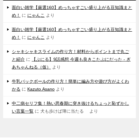
‌面白い雑学【厳選160】めっちゃすごい盛り上がる豆知識まと
め！
に
にゃんこ
より
‌面白い雑学【厳選160】めっちゃすごい盛り上がる豆知識まと
め！
に
にゃんこ
より
シャキシャキスライムの作り方！材料からポイントまで丸ご
と紹介
に
【ぷにる】9話感想 今週も良きこたぷにだった - ぎ
あちゃんねる（仮）
より
牛乳パックボールの作り方！簡単に編み方や遊び方がよくわ
かる
に
Kazuto.Asano
より
中二病セリフ集！熱い思春期に突き抜けるちょっと恥ずかし
い言葉一覧
に
犬も歩けば簿に当たる
より