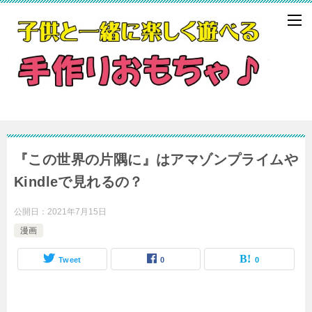
『この世界の片隅に』はアマゾンプライムや
Kindleで見れるの？
公開日：
2021年7月15日
漫画
Tweet
0
0