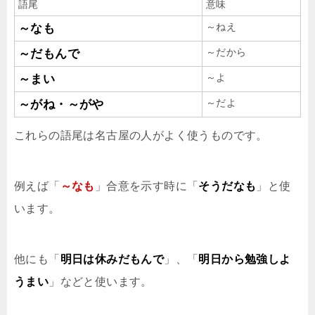
語尾
意味
～ねえ
～なも
～だから
～だもんで
～よ
～まい
～だよ
～がね・～がや
これらの語尾は名古屋の人がよく使うものです。
例えば「
～なも
」合意を示す時に「
そうだなも
」と使
います。
他にも「
明日は休みだもんで
」、「
明日から勉強しよ
うまい
」などと使います。