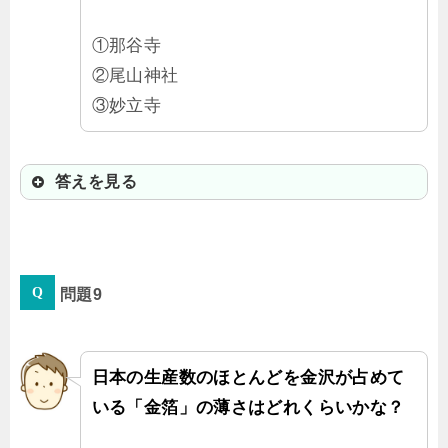
①那谷寺
②尾山神社
③妙立寺
答えを見る
③妙立寺
問題9
落とし穴や隠し階段、抜け道などの
仕掛けが寺のあちこちにあるんだ。
日本の生産数のほとんどを金沢が占めて
いる「金箔」の薄さはどれくらいかな？