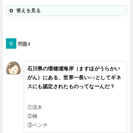
答えを見る
①砂浜
問題4
普通の車で砂浜をドライブできる珍
しい海岸だよ。「千里浜なぎさドラ
イブウェイ」の砂は、きめ細かくて
石川県の増穂浦海岸（ますほがうらかい
砂の1粒1粒が海水を含んで引き締ま
がん）にある、世界一長い○○としてギネ
って硬くなるから普通の車も、バス
スにも認定されたものってなーんだ？
も走れるんだ。
①流木
②橋
③ベンチ