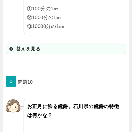
①100分の1㎜
②1000分の1㎜
③10000分の1㎜
答えを見る
③10000分の1㎜
問題10
たった2g（1円玉2枚分）の金を、畳
一枚分の極限にまで延ばした薄さだ
よ。400年の伝統の技だね。
お正月に飾る鏡餅。石川県の鏡餅の特徴
は何かな？