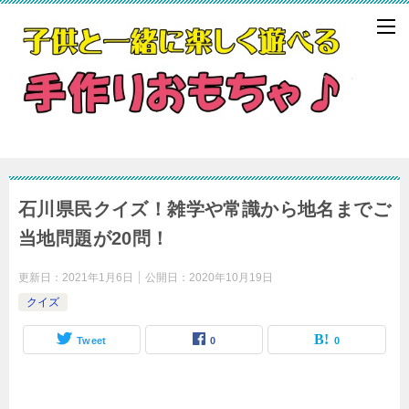
石川県民クイズ！雑学や常識から地名までご
当地問題が20問！
更新日：
2021年1月6日
公開日：
2020年10月19日
クイズ
Tweet
0
0