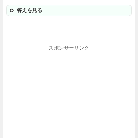
答えを見る
③香箱ガニ
オスよりも小さい分、濃厚で旨味が
スポンサーリンク
強いんだ。金沢では「おでんの具」
としても人気だよ。