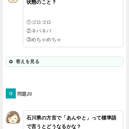
状態のこと？
①ゴロゴロ
②ネバネバ
③めちゃめちゃ
答えを見る
③めちゃめちゃ
問題20
「また部屋むたむたにして！」って
怒られちゃう感じだね。めちゃくち
ゃ、ごちゃごちゃなど散らかってい
石川県の方言で「あんやと」って標準語
る様子だよ。
で言うとどうなるかな？