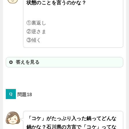
状態のことを言うのかな？
①裏返し
②逆さま
③傾く
答えを見る
③傾く
問題18
「この看板、かたがっとる」なんて
時に使うんだよ。
「コケ」がたっぷり入った鍋ってどんな
鍋かな？石川県の方言で「コケ」ってな