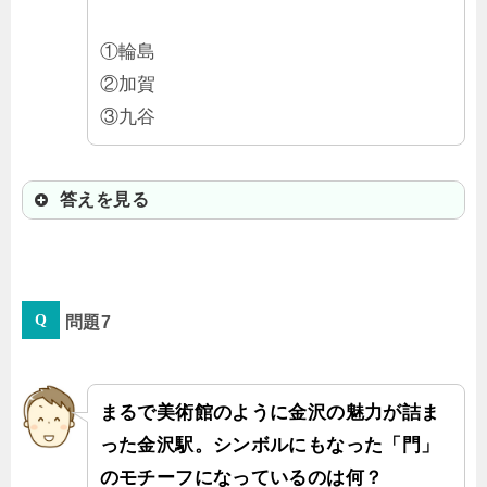
①輪島
②加賀
③九谷
答えを見る
②加賀
問題7
他にも輪島塗や九谷焼が有名だよ
ね。
まるで美術館のように金沢の魅力が詰ま
った金沢駅。シンボルにもなった「門」
のモチーフになっているのは何？