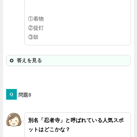
①着物
②提灯
③鼓
答えを見る
③鼓
問題8
昔から金沢で盛んだった能の鼓をモ
チーフにしたデザインでかっこいい
んだ！アメリカの旅行雑誌では「世
別名「忍者寺」と呼ばれている人気スポ
界で最も美しい駅」のひとつに選ば
ットはどこかな？
れているよ。