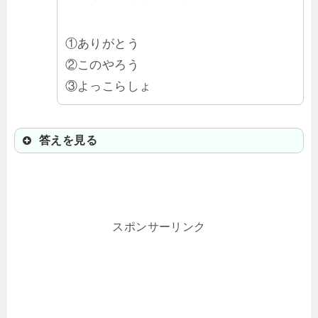
①ありがとう
②このやろう
③よっこらしょ
答えを見る
①ありがとう
親しい人に気軽に言うときに使う
スポンサーリンク
よ。丁寧な「ありがとうございま
す」は「あんやと存じみす」って言
うんだ。