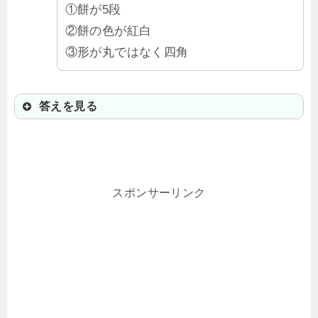
①餅が5段
②餅の色が紅白
③形が丸ではなく四角
答えを見る
②餅の色が紅白
加賀藩主前田家の風習に由来すると
スポンサーリンク
言われているよ。