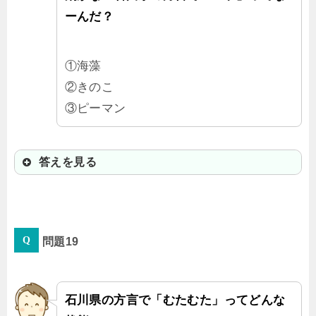
ーんだ？
①海藻
②きのこ
③ピーマン
答えを見る
②きのこ
問題19
石川県で「コケ」と言ったら緑色の
「苔」じゃなくてキノコのことなん
だって！
石川県の方言で「むたむた」ってどんな