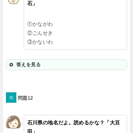
石」
①かながわ
②ごんせき
③かないわ
答えを見る
③かないわ
問題12
「石」なのに「いわ」と読むのがお
もしろいね。山の方の地名かと思っ
たら、金沢港の近くで海辺にある地
石川県の地名だよ。読めるかな？「大豆
名なんだよ。
田」