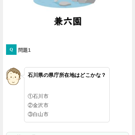
問題1
石川県の県庁所在地はどこかな？
①石川市
②金沢市
③白山市