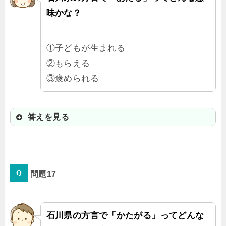
味かな？
①子どもが生まれる
②もらえる
③褒められる
答えを見る
②もらう
問題17
「いいもんあたった（良いものをも
らった）」「あたっとらんわ（もら
ってないよ）」って使うよ。
石川県の方言で「かたがる」ってどんな