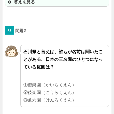
答えを見る
②金沢市
問題2
全国の県庁所在地の中で、雷の日数
が最も多いんだよ。湿度が高くて雲
が発生しやすいからなんだ。
石川県と言えば、誰もが名前は聞いたこ
とがある、日本の三名園のひとつになっ
ている庭園は？
①偕楽園（かいらくえん）
②後楽園（こうらくえん）
③兼六園（けんろくえん）