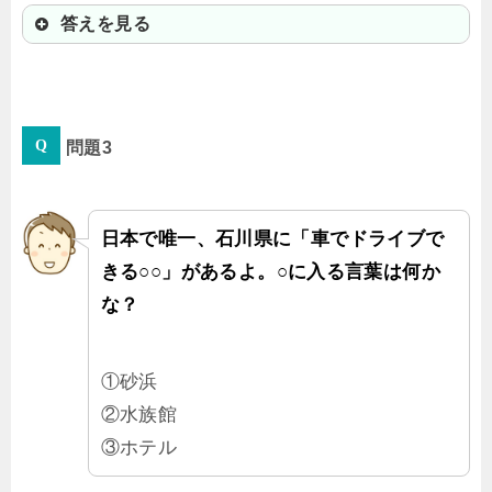
答えを見る
③兼六園（けんろくえん）
問題3
江戸時代から長い歳月をかけて造ら
れてきた庭園だよ。季節ごとに違っ
た魅力があって地元の人からも親し
日本で唯一、石川県に「車でドライブで
まれていて、観光客からも人気のス
きる○○」があるよ。○に入る言葉は何か
ポットなんだ。
な？
①砂浜
②水族館
③ホテル