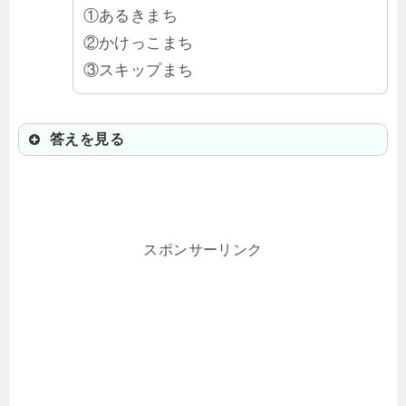
①あるきまち
②かけっこまち
③スキップまち
答えを見る
①あるきまち
漢字で「行町」と書くよ。石川県白
スポンサーリンク
山市にある地名だよ。「白山市」の
読みも少し珍しくて「はくさんし」
と読むんだよ。