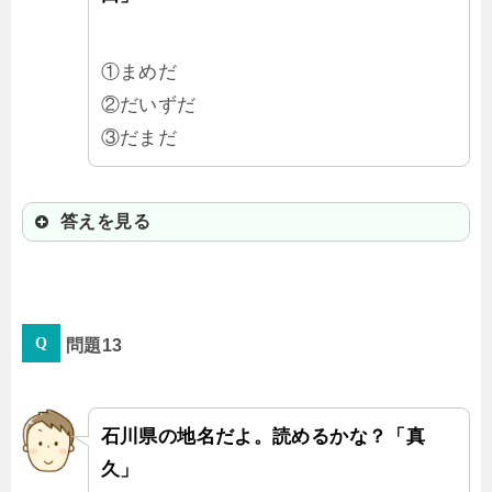
①まめだ
②だいずだ
③だまだ
答えを見る
①まめだ
問題13
「大」ってつけなくてもいいんじゃ
ない？って思っちゃった。福島県と
栃木県にも「大豆田」って地名があ
石川県の地名だよ。読めるかな？「真
って「おおまめだ」と読むよ。
久」