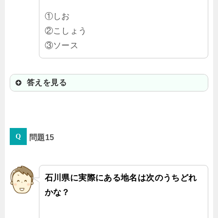
①しお
②こしょう
③ソース
答えを見る
①しお
問題15
漢字だと「子浦」と書くよ。これも
なかなか読めない地名だね。
石川県に実際にある地名は次のうちどれ
かな？