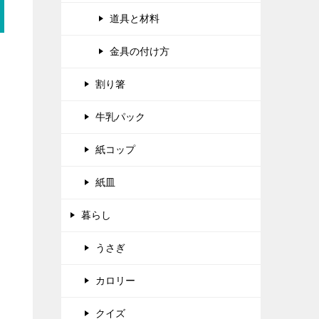
道具と材料
金具の付け方
割り箸
牛乳パック
紙コップ
紙皿
暮らし
うさぎ
カロリー
クイズ