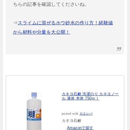
ちらの記事を確認してくださいね。
⇒
スライムに混ぜるホウ砂水の作り方！経験値
から材料や分量を大公開！
カネヨ石鹸 洗濯のり カネヨノー
ル 液体 本体 750ｍｌ
posted with
カエレバ
カネヨ石鹸
Amazonで探す