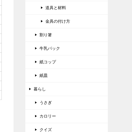
道具と材料
金具の付け方
割り箸
牛乳パック
紙コップ
紙皿
暮らし
うさぎ
カロリー
クイズ