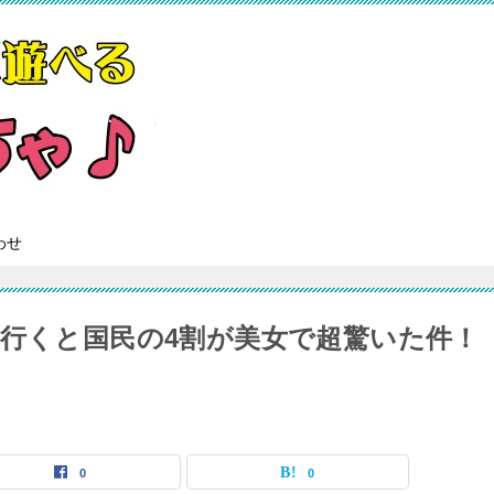
わせ
に行くと国民の4割が美女で超驚いた件！
0
0