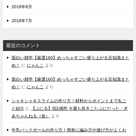
2018年8月
2018年7月
最近のコメント
‌面白い雑学【厳選160】めっちゃすごい盛り上がる豆知識まと
め！
に
にゃんこ
より
‌面白い雑学【厳選160】めっちゃすごい盛り上がる豆知識まと
め！
に
にゃんこ
より
シャキシャキスライムの作り方！材料からポイントまで丸ご
と紹介
に
【ぷにる】9話感想 今週も良きこたぷにだった - ぎ
あちゃんねる（仮）
より
牛乳パックボールの作り方！簡単に編み方や遊び方がよくわ