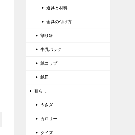
道具と材料
金具の付け方
割り箸
牛乳パック
紙コップ
紙皿
暮らし
うさぎ
カロリー
クイズ