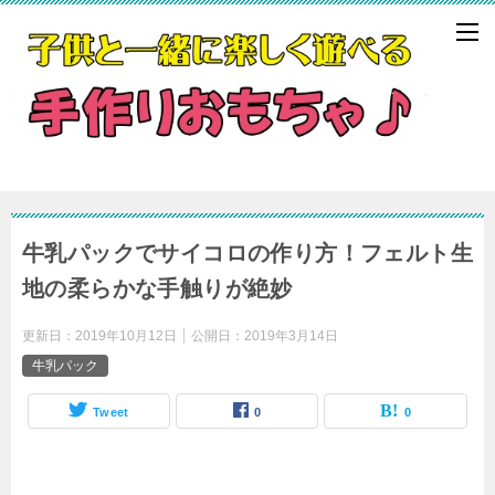
牛乳パックでサイコロの作り方！フェルト生
地の柔らかな手触りが絶妙
更新日：
2019年10月12日
公開日：
2019年3月14日
牛乳パック
Tweet
0
0