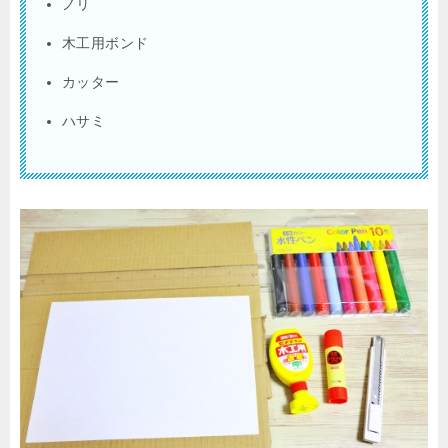
ノリ
木工用ボンド
カッター
ハサミ