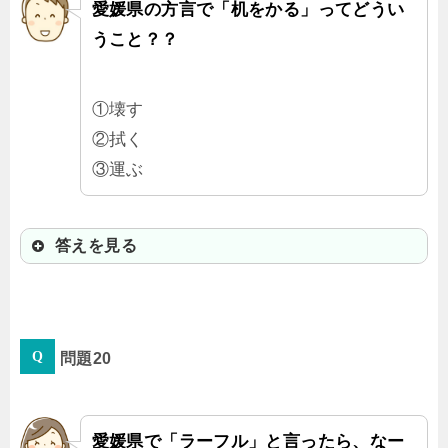
愛媛県の方言で「机をかる」ってどうい
うこと？？
①壊す
②拭く
③運ぶ
答えを見る
③運ぶ
問題20
運ぶ（持ちあげて運ぶ）って意味だ
よ。愛知県は「机をつる」って言う
んだ。
愛媛県で「ラーフル」と言ったら、なー