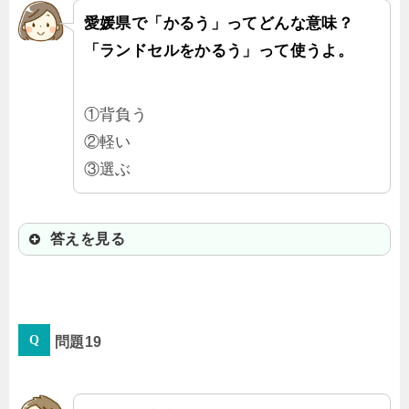
い）ようにね！って意味なんだ。
愛媛県で「かるう」ってどんな意味？
「ランドセルをかるう」って使うよ。
①背負う
②軽い
③選ぶ
答えを見る
①背負う
問題19
ランドセルやリュックは「かるう」
んだ！