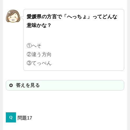
愛媛県の方言で「へっちょ」ってどんな
意味かな？
①へそ
②違う方向
③てっぺん
答えを見る
②違う方向
問題17
「へっちょを見るな！」って注意さ
れたら、よそ見するな！って意味な