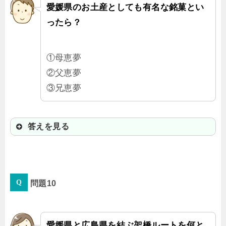
愛媛県のお土産としても有名な銘菓とい
ったら？
①母恵夢
②父恵夢
③兄恵夢
答えを見る
①母恵夢
問題10
「ポエム」だよ。バターの風味のや
さしい味で大人気！
愛媛県と広島県を結ぶ架橋ルートを何と