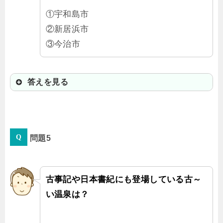
①宇和島市
②新居浜市
③今治市
答えを見る
③今治市
問題5
「いまばりし」と読むよ。タオルで
も有名だよね！
古事記や日本書紀にも登場している古～
い温泉は？