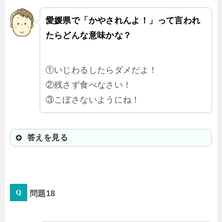
んだ。
愛媛県で「かやされんよ！」って言われ
たらどんな意味かな？
①いじわるしたらダメだよ！
②残さず食べなさい！
③こぼさないようにね！
答えを見る
③こぼさないようにね！
問題18
「かやす」はこぼす、ひっくり返す
こと。こぼさない（ひっくり返さな