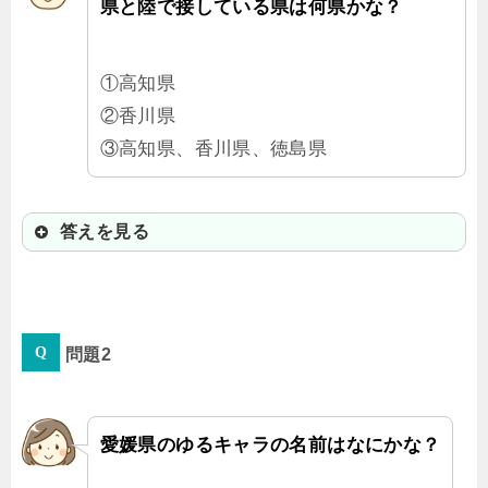
県と陸で接している県は何県かな？
①高知県
②香川県
③高知県、香川県、徳島県
答えを見る
③高知県、香川県、徳島県
問題2
四国では、自県以外の3つの県すべて
と接しているのは愛媛県と徳島県だ
よ。
愛媛県のゆるキャラの名前はなにかな？