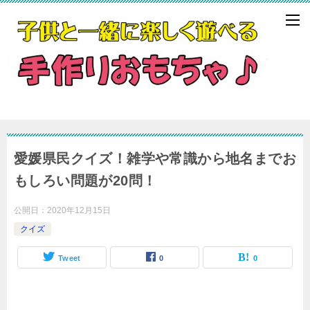
愛媛県民クイズ！雑学や常識から地名までお
もしろい問題が20問！
公開日：
2020年12月15日
クイズ
Tweet
0
0