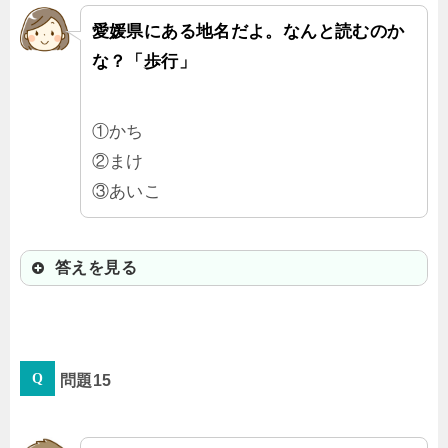
愛媛県にある地名だよ。なんと読むのか
な？「歩行」
①かち
②まけ
③あいこ
答えを見る
①かち
問題15
「松山市歩行町（かちまち）」だ
よ。ここでは走っちゃだめかな？