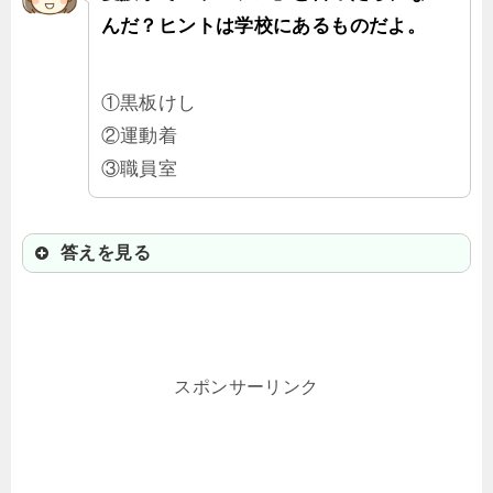
んだ？ヒントは学校にあるものだよ。
①黒板けし
②運動着
③職員室
答えを見る
①黒板けし
オランダ語の「ほつれ糸」「擦る」
スポンサーリンク
を意味する「rafel」からだと言われ
ているよ。