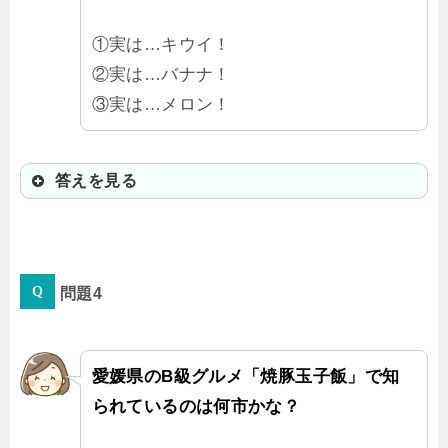
①実は…キウイ！
②実は…バナナ！
③実は…メロン！
答えを見る
①実は…キウイ！
問題4
実は…キウイは皮ごと食べられるん
だよ！ニュージーランド等では皮ご
と食べるのが常識なんだ。栄養たっ
愛媛県のB級グルメ「焼豚玉子飯」で知
ぷりの皮ごと食べてみたら、想像し
られているのは何市かな？
てたよりずっと食べやすかったよ。