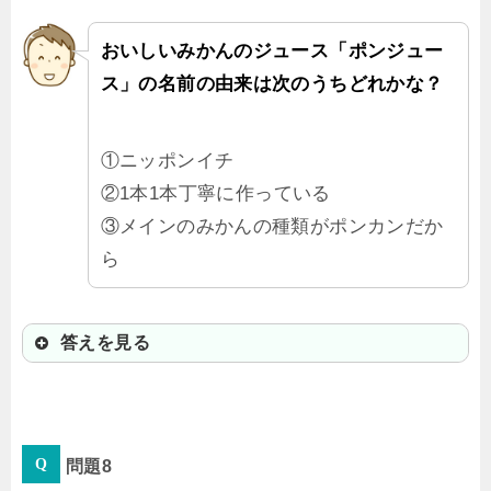
満点だよ。
おいしいみかんのジュース「ポンジュー
ス」の名前の由来は次のうちどれかな？
①ニッポンイチ
②1本1本丁寧に作っている
③メインのみかんの種類がポンカンだか
ら
答えを見る
①ニッポンイチ
問題8
販売当時の愛媛県知事が「ニッポン