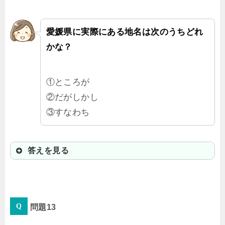
愛媛県に実際にある地名は次のうちどれ
かな？
①ところが
②だがしかし
③すなわち
答えを見る
③すなわち
問題13
漢字で書くと「則」。かっこいい！