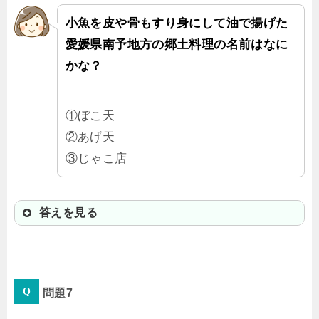
小魚を皮や骨もすり身にして油で揚げた
愛媛県南予地方の郷土料理の名前はなに
かな？
①ぼこ天
②あげ天
③じゃこ店
答えを見る
③じゃこ天
問題7
さっとあぶって食べても、おでんの
具や、サラダでもおいしくて、栄養