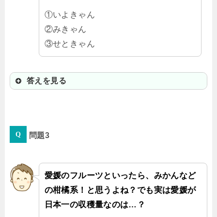
①いよきゃん
②みきゃん
③せときゃん
答えを見る
②みきゃん
問題3
ハート形の鼻がチャームポイント♪し
っぽはみかんの花だよ。
愛媛のフルーツといったら、みかんなど
の柑橘系！と思うよね？でも実は愛媛が
日本一の収穫量なのは…？