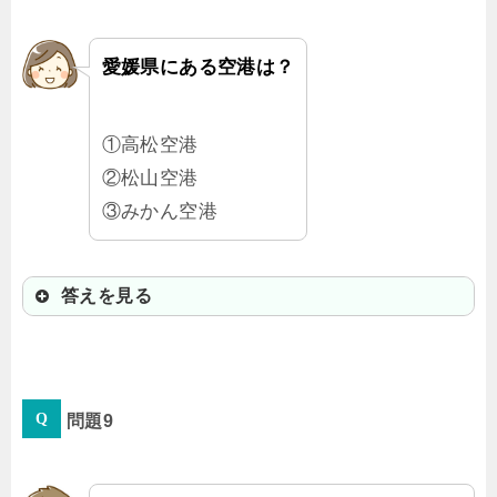
イチのジュースになるように」と、
名付けたんだって！
愛媛県にある空港は？
①高松空港
②松山空港
③みかん空港
答えを見る
②松山空港
問題9
四国は、4つの県すべてに1つずつ空
港があるよ。