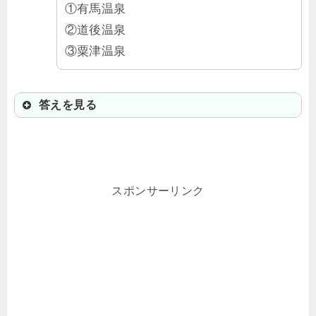
①有馬温泉
②道後温泉
③粟津温泉
答えを見る
②道後温泉
夏目漱石の小説「坊っちゃん」に登
スポンサーリンク
場する温泉のモデルや、「千と千尋
の神隠し」のモデルにもなったと言
われているよ。