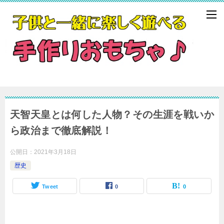
天智天皇とは何した人物？その生涯を戦いか
ら政治まで徹底解説！
公開日：
2021年3月18日
歴史
Tweet
0
0