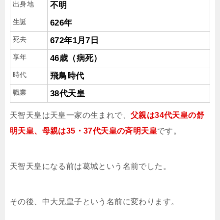
出身地
不明
生誕
626年
死去
672年1月7日
享年
46歳（病死）
時代
飛鳥時代
職業
38代天皇
天智天皇は天皇一家の生まれで、
父親は34代天皇の舒
明天皇、母親は35・37代天皇の斉明天皇
です。
天智天皇になる前は葛城という名前でした。
その後、中大兄皇子という名前に変わります。