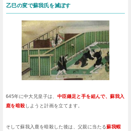
乙巳の変で蘇我氏を滅ぼす
645年に中大兄皇子は、
中臣鎌足と手を組んで、蘇我入
鹿を暗殺
しようと計画を立てます。
そして蘇我入鹿を暗殺した後は、父親に当たる
蘇我蝦