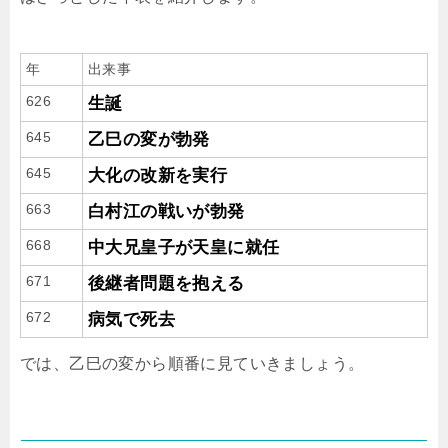
年
出来事
626
生誕
645
乙巳の変が勃発
645
大化の改新を実行
663
白村江の戦いが勃発
668
中大兄皇子が天皇に就任
671
後継者問題を抱える
672
病気で死去
では、乙巳の変から順番に見ていきましょう。