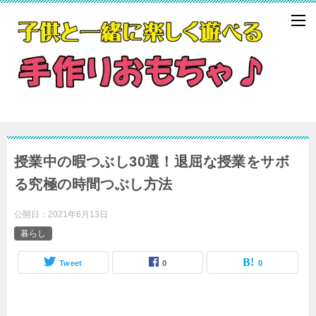
‌授業中の暇つぶし30選！退屈な授業をサボ
る究極の時間つぶし方法
公開日：
2021年6月13日
暮らし
Tweet
0
0