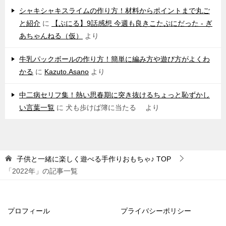
シャキシャキスライムの作り方！材料からポイントまで丸ご
と紹介
に
【ぷにる】9話感想 今週も良きこたぷにだった - ぎ
あちゃんねる（仮）
より
牛乳パックボールの作り方！簡単に編み方や遊び方がよくわ
かる
に
Kazuto.Asano
より
中二病セリフ集！熱い思春期に突き抜けるちょっと恥ずかし
い言葉一覧
に
犬も歩けば簿に当たる
より
子供と一緒に楽しく遊べる手作りおもちゃ♪
TOP
「2022年」の記事一覧
プロフィール
プライバシーポリシー