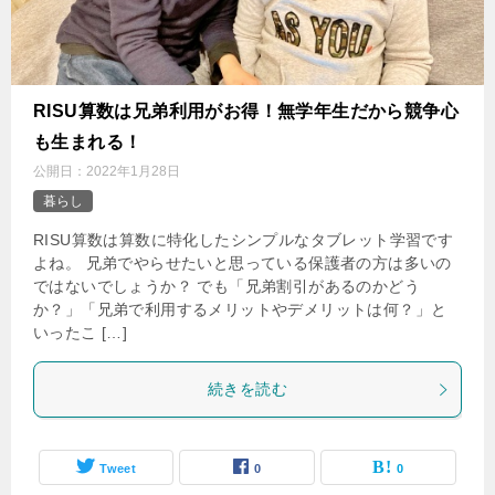
‌RISU算数は兄弟利用がお得！無学年生だから競争心
も生まれる！
公開日：
2022年1月28日
暮らし
RISU算数は算数に特化したシンプルなタブレット学習です
よね。 兄弟でやらせたいと思っている保護者の方は多いの
ではないでしょうか？ でも「兄弟割引があるのかどう
か？」「兄弟で利用するメリットやデメリットは何？」と
いったこ […]
続きを読む
Tweet
0
0