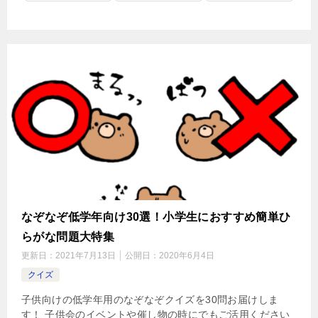
なぞなぞ低学年向け30選！小学生におすすめ簡単ひ
らがな問題大特集
更新日：
2021年7月13日
公開日：
2020年6月4日
クイズ
子供向けの低学年用のなぞなぞクイズを30問お届けしま
す！ 子供会のイベントや催し物の時にでもご活用ください