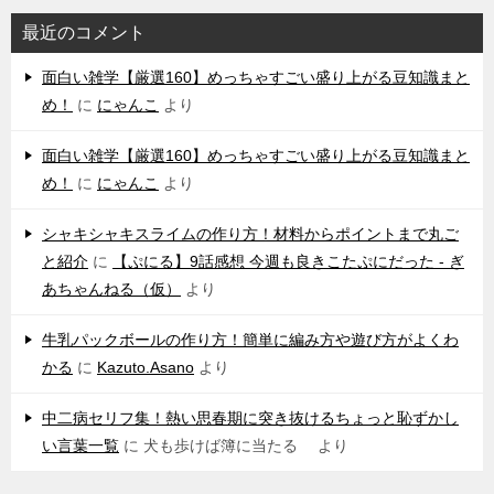
最近のコメント
‌面白い雑学【厳選160】めっちゃすごい盛り上がる豆知識まと
め！
に
にゃんこ
より
‌面白い雑学【厳選160】めっちゃすごい盛り上がる豆知識まと
め！
に
にゃんこ
より
シャキシャキスライムの作り方！材料からポイントまで丸ご
と紹介
に
【ぷにる】9話感想 今週も良きこたぷにだった - ぎ
あちゃんねる（仮）
より
牛乳パックボールの作り方！簡単に編み方や遊び方がよくわ
かる
に
Kazuto.Asano
より
中二病セリフ集！熱い思春期に突き抜けるちょっと恥ずかし
い言葉一覧
に
犬も歩けば簿に当たる
より